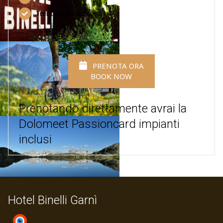
Trentino Guest card
PRENOTA ORA
BOOK NOW
Prenotando direttamente avrai la
Dolomeet Passioncard impianti
inclusi
Hotel Binelli Garnì