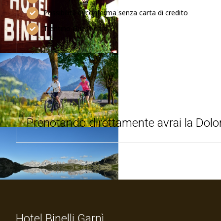
Possibilità di conferma senza carta di credito
Trentino Guest card
Prenotando direttamente avrai la Dolo
Hotel Binelli Garnì