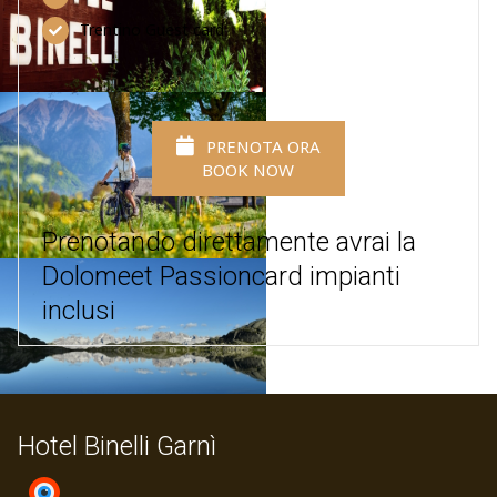
Trentino Guest card
PRENOTA ORA
BOOK NOW
Prenotando direttamente avrai la
Dolomeet Passioncard impianti
inclusi
Hotel Binelli Garnì